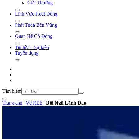
Giải Thưởng
Lĩnh Vực Hoạt Động
Phát Triển Bền Vững
Quan Hệ Cổ Đông
Tin tức – Sự kiện
Tuyển dụng
Tìm kiếm
Trang chủ
|
Về REE
|
Đội Ngũ Lãnh Đạo