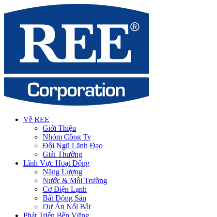
Về REE
Giới Thiệu
Nhóm Công Ty
Đội Ngũ Lãnh Đạo
Giải Thưởng
Lĩnh Vực Hoạt Động
Năng Lượng
Nước & Môi Trường
Cơ Điện Lạnh
Bất Động Sản
Dự Án Nổi Bật
Phát Triển Bền Vững