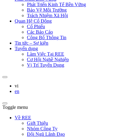
Phát Triển Kinh Tế Bền Vững
Bảo Vệ Môi Trường
Trách Nhiệm Xã Hội
Quan Hệ Cổ Đông
Cổ Phiếu
Các Báo Cáo
Công Bố Thông Tin
Tin tức – Sự kiện
Tuyển dụng
Làm Việc Tại REE
Cơ Hội Nghề Nghiệp
Vị Trí Tuyển Dụng
vi
en
Toggle menu
Về REE
Giới Thiệu
Nhóm Công Ty
Đội Ngũ Lãnh Đạo