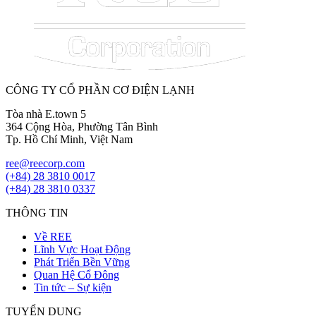
CÔNG TY CỔ PHẦN CƠ ĐIỆN LẠNH
Tòa nhà E.town 5
364 Cộng Hòa, Phường Tân Bình
Tp. Hồ Chí Minh, Việt Nam
ree@reecorp.com
(+84) 28 3810 0017
(+84) 28 3810 0337
THÔNG TIN
Về REE
Lĩnh Vực Hoạt Động
Phát Triển Bền Vững
Quan Hệ Cổ Đông
Tin tức – Sự kiện
TUYỂN DỤNG