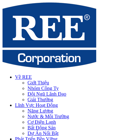
Về REE
Giới Thiệu
Nhóm Công Ty
Đội Ngũ Lãnh Đạo
Giải Thưởng
Lĩnh Vực Hoạt Động
Năng Lượng
Nước & Môi Trường
Cơ Điện Lạnh
Bất Động Sản
Dự Án Nổi Bật
Phát Triển Bền Vững