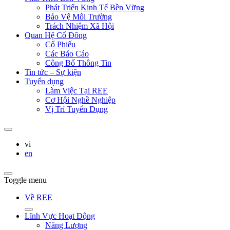
Phát Triển Kinh Tế Bền Vững
Bảo Vệ Môi Trường
Trách Nhiệm Xã Hội
Quan Hệ Cổ Đông
Cổ Phiếu
Các Báo Cáo
Công Bố Thông Tin
Tin tức – Sự kiện
Tuyển dụng
Làm Việc Tại REE
Cơ Hội Nghề Nghiệp
Vị Trí Tuyển Dụng
vi
en
Toggle menu
Về REE
Lĩnh Vực Hoạt Động
Năng Lượng