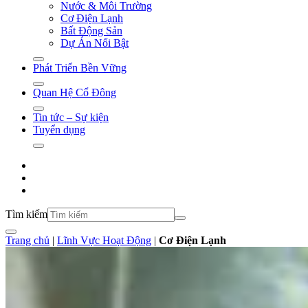
Nước & Môi Trường
Cơ Điện Lạnh
Bất Động Sản
Dự Án Nổi Bật
Phát Triển Bền Vững
Quan Hệ Cổ Đông
Tin tức – Sự kiện
Tuyển dụng
Tìm kiếm
Trang chủ
|
Lĩnh Vực Hoạt Động
|
Cơ Điện Lạnh