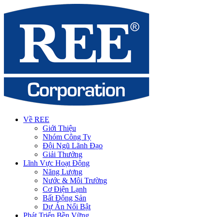
Về REE
Giới Thiệu
Nhóm Công Ty
Đội Ngũ Lãnh Đạo
Giải Thưởng
Lĩnh Vực Hoạt Động
Năng Lượng
Nước & Môi Trường
Cơ Điện Lạnh
Bất Động Sản
Dự Án Nổi Bật
Phát Triển Bền Vững