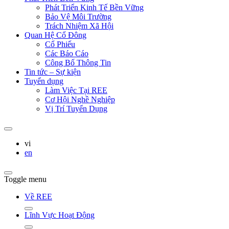
Phát Triển Kinh Tế Bền Vững
Bảo Vệ Môi Trường
Trách Nhiệm Xã Hội
Quan Hệ Cổ Đông
Cổ Phiếu
Các Báo Cáo
Công Bố Thông Tin
Tin tức – Sự kiện
Tuyển dụng
Làm Việc Tại REE
Cơ Hội Nghề Nghiệp
Vị Trí Tuyển Dụng
vi
en
Toggle menu
Về REE
Lĩnh Vực Hoạt Động