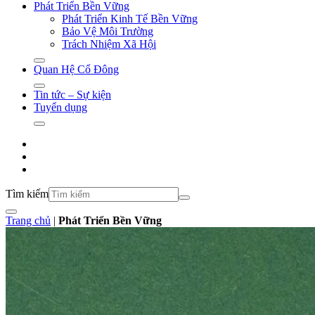
Phát Triển Bền Vững
Phát Triển Kinh Tế Bền Vững
Bảo Vệ Môi Trường
Trách Nhiệm Xã Hội
Quan Hệ Cổ Đông
Tin tức – Sự kiện
Tuyển dụng
Tìm kiếm
Trang chủ
|
Phát Triển Bền Vững