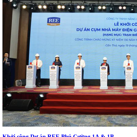
20
Tháng 05
Khởi công Dự án REE Phú Cường 1A & 1B
(200MW) tại xã Lai Hòa, Thành phố Cần Thơ
Xem thêm
1
Tháng 10
Sự kiện chiếu phim “Beyond Zero” và tọa đàm tại
hội trường tòa nhà e.town 6
Xem thêm
28
Tháng 06
Khai trương tòa nhà e.town 6
Xem thêm
XEM TẤT CẢ