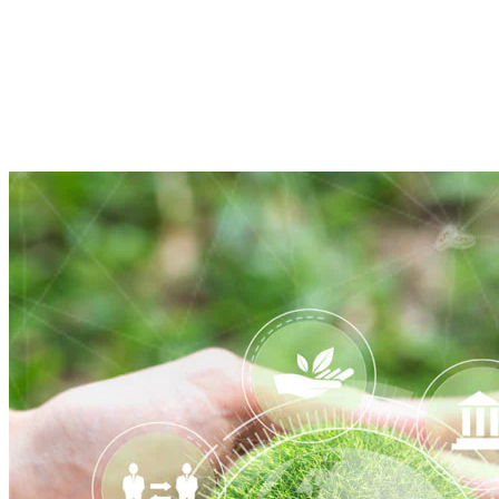
Giá cổ phiếu
REE
--
Thay đổi (%)
(so với hôm qua)
--
Cập nhật #date, #time