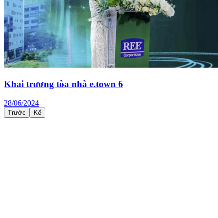
Sự kiện chiếu phim “Beyond Zero” và tọa đàm tại
hội trường tòa nhà e.town 6
01/10/2024