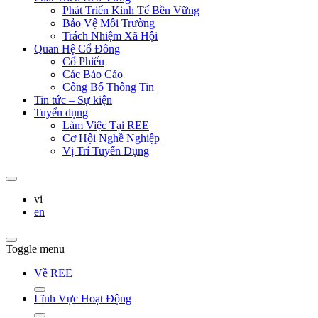
Phát Triển Kinh Tế Bền Vững
Bảo Vệ Môi Trường
Trách Nhiệm Xã Hội
Quan Hệ Cổ Đông
Cổ Phiếu
Các Báo Cáo
Công Bố Thông Tin
Tin tức – Sự kiện
Tuyển dụng
Làm Việc Tại REE
Cơ Hội Nghề Nghiệp
Vị Trí Tuyển Dụng
vi
en
Toggle menu
Về REE
Lĩnh Vực Hoạt Động