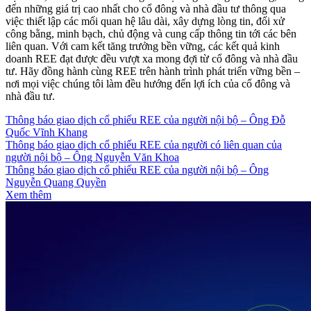
Kết quả kinh doanh năm 2025
Báo Cáo Thường Niên 2025
Doanh thu
10012
tỷ đồng
Lợi nhuận sau thuế
2529
tỷ đồng
Tổng tài sản
40075
tỷ đồng
Vốn chủ sở hữu
20946
tỷ đồng
*Tại ngày 31/12/2025
Quan hệ Cổ đông & Nhà đầu tư
Xem thêm