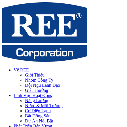
Về REE
Giới Thiệu
Nhóm Công Ty
Đội Ngũ Lãnh Đạo
Giải Thưởng
Lĩnh Vực Hoạt Động
Năng Lượng
Nước & Môi Trường
Cơ Điện Lạnh
Bất Động Sản
Dự Án Nổi Bật
Phát Triển Bền Vững