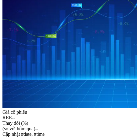
Tại REE, chúng tôi luôn hướng đến sự tăng trưởng bền vững, mang
đến những giá trị cao nhất cho cổ đông và nhà đầu tư thông qua
việc thiết lập các mối quan hệ lâu dài, xây dựng lòng tin, đối xử
công bằng, minh bạch, chủ động và cung cấp thông tin tới các bên
liên quan. Với cam kết tăng trưởng bền vững, các kết quả kinh
doanh REE đạt được đều vượt xa mong đợi từ cổ đông và nhà đầu
tư. Hãy đồng hành cùng REE trên hành trình phát triển vững bền –
nơi mọi việc chúng tôi làm đều hướng đến lợi ích của cổ đông và
nhà đầu tư.
Thông báo giao dịch cổ phiếu REE của người nội bộ – Ông Đỗ
Quốc Vĩnh Khang
Thông báo giao dịch cổ phiếu REE của người có liên quan của
người nội bộ – Ông Nguyễn Văn Khoa
Thông báo giao dịch cổ phiếu REE của người nội bộ – Ông
Nguyễn Quang Quyền
Xem thêm