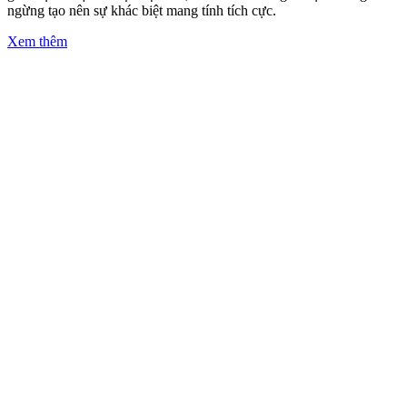
Phát triển kinh tế bền vững
Tăng trưởng bền vững và có trách nhiệm với xã hội là trọng tâm
trong các quyết định chúng tôi làm tại REE. Chúng tôi phát triển hệ
sinh thái tăng trưởng và cân bằng giữa cộng đồng, xã hội và doanh
nghiệp. Mô hình kinh doanh này đã giúp chúng tôi có cơ sở để đạt
được các mục tiêu tăng trưởng tài chính nhưng vẫn giữ được các
nguyên tắc cốt lõi vốn có.
Xem thêm