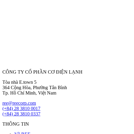
Trách nhiệm xã hội
Với REE, giáo dục là nền tảng quan trọng nhất có thể làm thay đổi
cuộc sống – đó là lý do tại sao chúng tôi cam kết hỗ trợ giáo dục
cho thanh thiếu niên tại những nơi chúng tôi hoạt động. Thông qua
các hoạt động xã hội và mối quan hệ, chúng tôi trao học bổng, tổ
chức các chương trình tài trợ và môi trường thực tập cho các bạn trẻ
nhằm giúp họ có được những kỹ năng, kiến thức cần thiết để phát
triển, và tăng khả năng được tuyển dụng trong bối cảnh thị trường
việc làm đang phát triển mỗi ngày.
Xem thêm
01
/
Trước
Kế