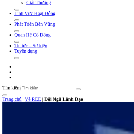
Giải Thưởng
Lĩnh Vực Hoạt Động
Phát Triển Bền Vững
Quan Hệ Cổ Đông
Tin tức – Sự kiện
Tuyển dụng
Tìm kiếm
Trang chủ
|
Về REE
|
Đội Ngũ Lãnh Đạo