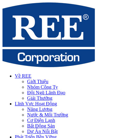
Về REE
Giới Thiệu
Nhóm Công Ty
Đội Ngũ Lãnh Đạo
Giải Thưởng
Lĩnh Vực Hoạt Động
Năng Lượng
Nước & Môi Trường
Cơ Điện Lạnh
Bất Động Sản
Dự Án Nổi Bật
Phát Triển Bền Vững