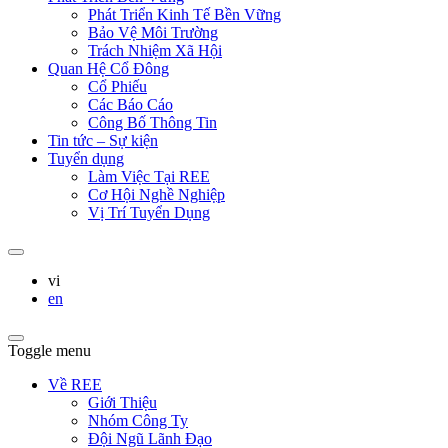
Phát Triển Kinh Tế Bền Vững
Bảo Vệ Môi Trường
Trách Nhiệm Xã Hội
Quan Hệ Cổ Đông
Cổ Phiếu
Các Báo Cáo
Công Bố Thông Tin
Tin tức – Sự kiện
Tuyển dụng
Làm Việc Tại REE
Cơ Hội Nghề Nghiệp
Vị Trí Tuyển Dụng
vi
en
Toggle menu
Về REE
Giới Thiệu
Nhóm Công Ty
Đội Ngũ Lãnh Đạo