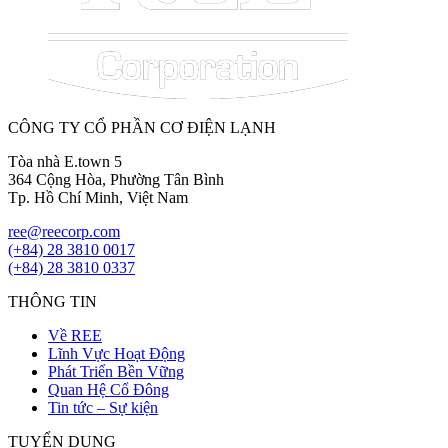
CÔNG TY CỔ PHẦN CƠ ĐIỆN LẠNH
Tòa nhà E.town 5
364 Cộng Hòa, Phường Tân Bình
Tp. Hồ Chí Minh, Việt Nam
ree@reecorp.com
(+84) 28 3810 0017
(+84) 28 3810 0337
THÔNG TIN
Về REE
Lĩnh Vực Hoạt Động
Phát Triển Bền Vững
Quan Hệ Cổ Đông
Tin tức – Sự kiện
TUYỂN DỤNG