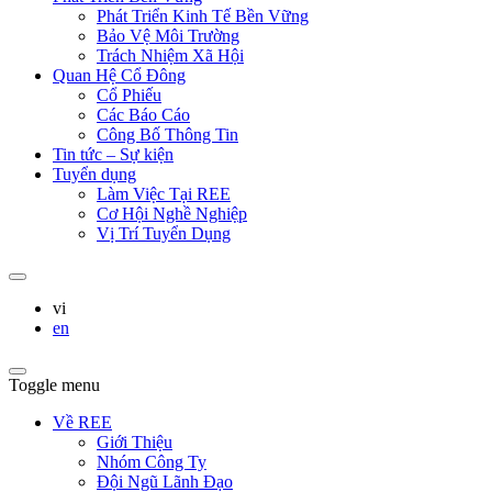
Phát Triển Kinh Tế Bền Vững
Bảo Vệ Môi Trường
Trách Nhiệm Xã Hội
Quan Hệ Cổ Đông
Cổ Phiếu
Các Báo Cáo
Công Bố Thông Tin
Tin tức – Sự kiện
Tuyển dụng
Làm Việc Tại REE
Cơ Hội Nghề Nghiệp
Vị Trí Tuyển Dụng
vi
en
Toggle menu
Về REE
Giới Thiệu
Nhóm Công Ty
Đội Ngũ Lãnh Đạo