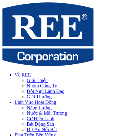
Về REE
Giới Thiệu
Nhóm Công Ty
Đội Ngũ Lãnh Đạo
Giải Thưởng
Lĩnh Vực Hoạt Động
Năng Lượng
Nước & Môi Trường
Cơ Điện Lạnh
Bất Động Sản
Dự Án Nổi Bật
Phát Triển Bền Vững