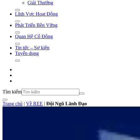
Giải Thưởng
Lĩnh Vực Hoạt Động
Phát Triển Bền Vững
Quan Hệ Cổ Đông
Tin tức – Sự kiện
Tuyển dụng
Tìm kiếm
Trang chủ
|
Về REE
|
Đội Ngũ Lãnh Đạo