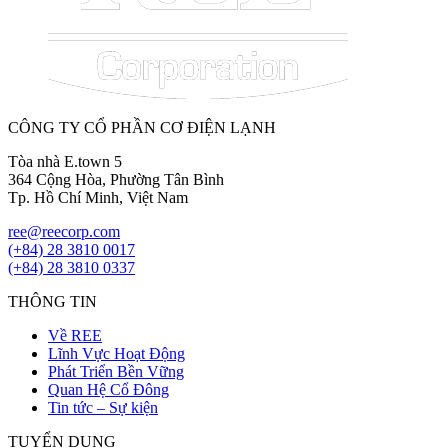
CÔNG TY CỔ PHẦN CƠ ĐIỆN LẠNH
Tòa nhà E.town 5
364 Cộng Hòa, Phường Tân Bình
Tp. Hồ Chí Minh, Việt Nam
ree@reecorp.com
(+84) 28 3810 0017
(+84) 28 3810 0337
THÔNG TIN
Về REE
Lĩnh Vực Hoạt Động
Phát Triển Bền Vững
Quan Hệ Cổ Đông
Tin tức – Sự kiện
TUYỂN DỤNG