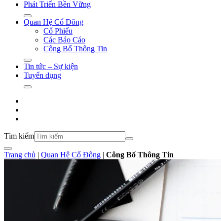
Phát Triển Bền Vững
Quan Hệ Cổ Đông
Cổ Phiếu
Các Báo Cáo
Công Bố Thông Tin
Tin tức – Sự kiện
Tuyển dụng
Tìm kiếm
Trang chủ
|
Quan Hệ Cổ Đông
|
Công Bố Thông Tin