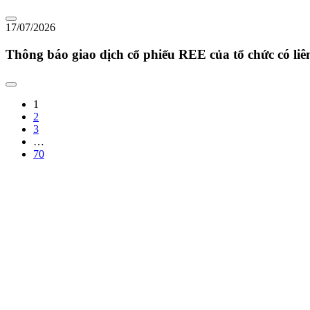
17/07/2026
Thông báo giao dịch cổ phiếu REE của tổ chức có li
1
2
3
…
70