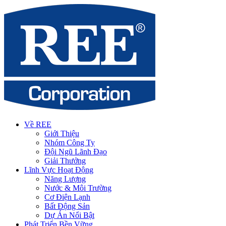
Về REE
Giới Thiệu
Nhóm Công Ty
Đội Ngũ Lãnh Đạo
Giải Thưởng
Lĩnh Vực Hoạt Động
Năng Lượng
Nước & Môi Trường
Cơ Điện Lạnh
Bất Động Sản
Dự Án Nổi Bật
Phát Triển Bền Vững