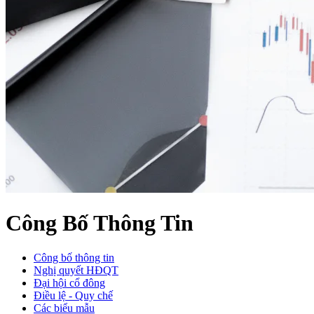
Công Bố Thông Tin
Công bố thông tin
Nghị quyết HĐQT
Đại hội cổ đông
Điều lệ - Quy chế
Các biểu mẫu