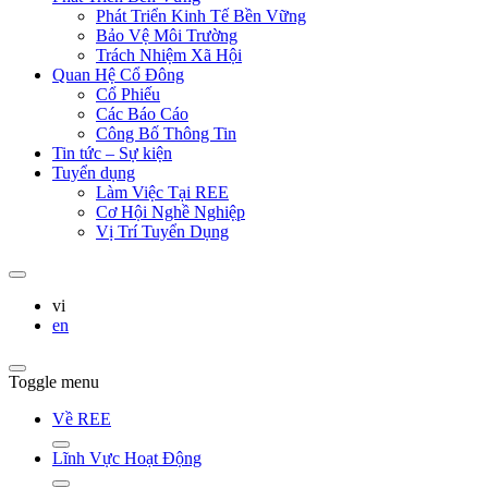
Phát Triển Kinh Tế Bền Vững
Bảo Vệ Môi Trường
Trách Nhiệm Xã Hội
Quan Hệ Cổ Đông
Cổ Phiếu
Các Báo Cáo
Công Bố Thông Tin
Tin tức – Sự kiện
Tuyển dụng
Làm Việc Tại REE
Cơ Hội Nghề Nghiệp
Vị Trí Tuyển Dụng
vi
en
Toggle menu
Về REE
Lĩnh Vực Hoạt Động