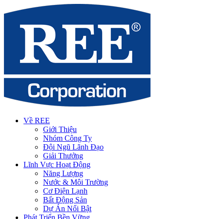
Về REE
Giới Thiệu
Nhóm Công Ty
Đội Ngũ Lãnh Đạo
Giải Thưởng
Lĩnh Vực Hoạt Động
Năng Lượng
Nước & Môi Trường
Cơ Điện Lạnh
Bất Động Sản
Dự Án Nổi Bật
Phát Triển Bền Vững