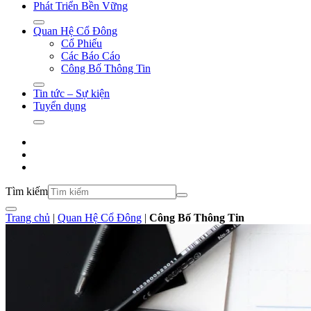
Phát Triển Bền Vững
Quan Hệ Cổ Đông
Cổ Phiếu
Các Báo Cáo
Công Bố Thông Tin
Tin tức – Sự kiện
Tuyển dụng
Tìm kiếm
Trang chủ
|
Quan Hệ Cổ Đông
|
Công Bố Thông Tin