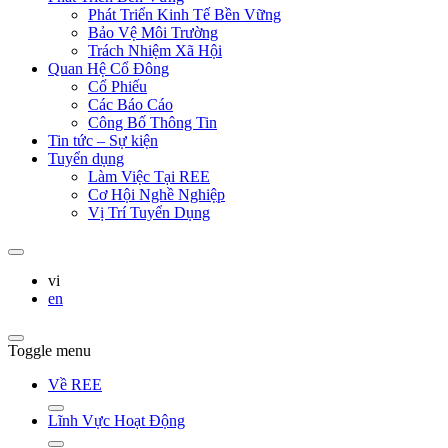
Phát Triển Kinh Tế Bền Vững
Bảo Vệ Môi Trường
Trách Nhiệm Xã Hội
Quan Hệ Cổ Đông
Cổ Phiếu
Các Báo Cáo
Công Bố Thông Tin
Tin tức – Sự kiện
Tuyển dụng
Làm Việc Tại REE
Cơ Hội Nghề Nghiệp
Vị Trí Tuyển Dụng
vi
en
Toggle menu
Về REE
Lĩnh Vực Hoạt Động