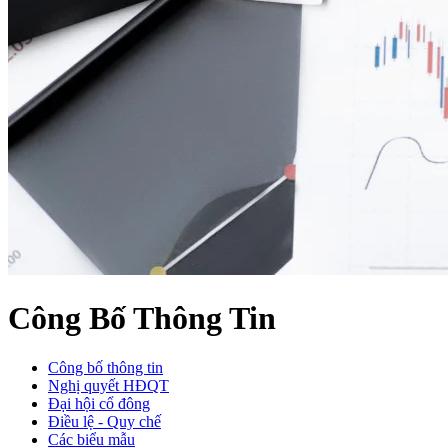
Công Bố Thông Tin
Công bố thông tin
Nghị quyết HĐQT
Đại hội cổ đông
Điều lệ - Quy chế
Các biểu mẫu