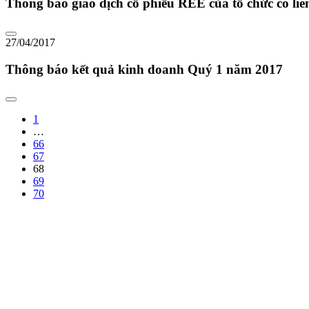
Thông báo giao dịch cổ phiếu REE của tổ chức có li
27/04/2017
Thông báo kết quả kinh doanh Quý 1 năm 2017
1
…
66
67
68
69
70