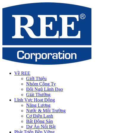
Về REE
Giới Thiệu
Nhóm Công Ty
Đội Ngũ Lãnh Đạo
Giải Thưởng
Lĩnh Vực Hoạt Động
Năng Lượng
Nước & Môi Trường
Cơ Điện Lạnh
Bất Động Sản
Dự Án Nổi Bật
Phát Triển Bền Vững