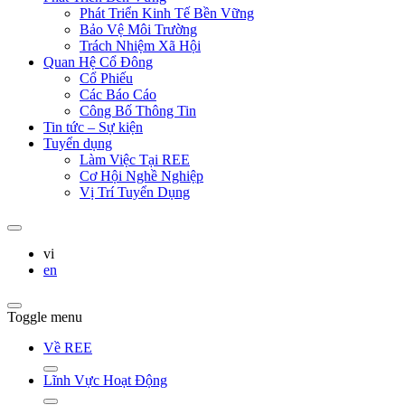
Phát Triển Kinh Tế Bền Vững
Bảo Vệ Môi Trường
Trách Nhiệm Xã Hội
Quan Hệ Cổ Đông
Cổ Phiếu
Các Báo Cáo
Công Bố Thông Tin
Tin tức – Sự kiện
Tuyển dụng
Làm Việc Tại REE
Cơ Hội Nghề Nghiệp
Vị Trí Tuyển Dụng
vi
en
Toggle menu
Về REE
Lĩnh Vực Hoạt Động