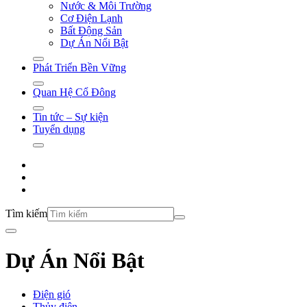
Nước & Môi Trường
Cơ Điện Lạnh
Bất Động Sản
Dự Án Nổi Bật
Phát Triển Bền Vững
Quan Hệ Cổ Đông
Tin tức – Sự kiện
Tuyển dụng
Tìm kiếm
Dự Án Nổi Bật
Điện gió
Thủy điện