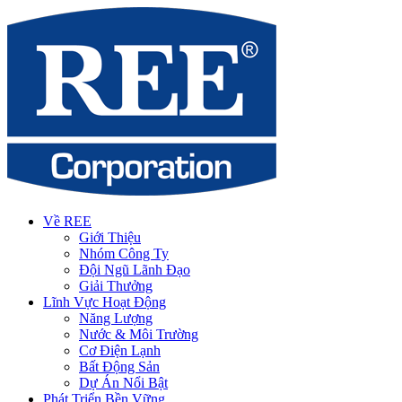
Về REE
Giới Thiệu
Nhóm Công Ty
Đội Ngũ Lãnh Đạo
Giải Thưởng
Lĩnh Vực Hoạt Động
Năng Lượng
Nước & Môi Trường
Cơ Điện Lạnh
Bất Động Sản
Dự Án Nổi Bật
Phát Triển Bền Vững