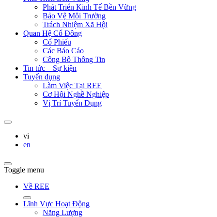
Phát Triển Kinh Tế Bền Vững
Bảo Vệ Môi Trường
Trách Nhiệm Xã Hội
Quan Hệ Cổ Đông
Cổ Phiếu
Các Báo Cáo
Công Bố Thông Tin
Tin tức – Sự kiện
Tuyển dụng
Làm Việc Tại REE
Cơ Hội Nghề Nghiệp
Vị Trí Tuyển Dụng
vi
en
Toggle menu
Về REE
Lĩnh Vực Hoạt Động
Năng Lượng