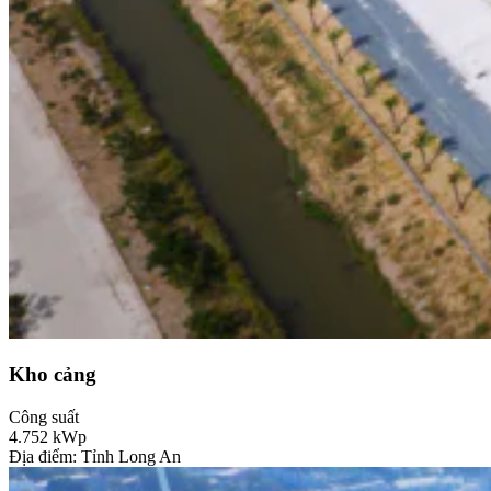
Kho cảng
Công suất
4.752
kWp
Địa điểm: Tỉnh Long An