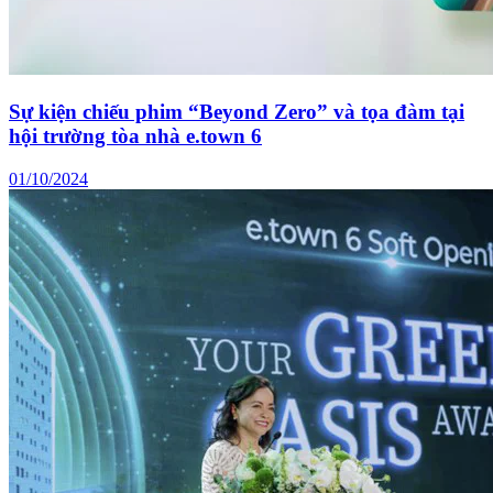
Sự kiện chiếu phim “Beyond Zero” và tọa đàm tại
hội trường tòa nhà e.town 6
01/10/2024