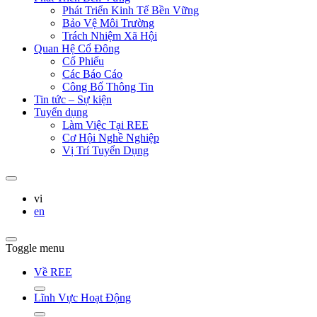
Phát Triển Kinh Tế Bền Vững
Bảo Vệ Môi Trường
Trách Nhiệm Xã Hội
Quan Hệ Cổ Đông
Cổ Phiếu
Các Báo Cáo
Công Bố Thông Tin
Tin tức – Sự kiện
Tuyển dụng
Làm Việc Tại REE
Cơ Hội Nghề Nghiệp
Vị Trí Tuyển Dụng
vi
en
Toggle menu
Về REE
Lĩnh Vực Hoạt Động