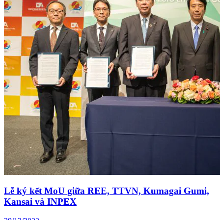
Lễ ký kết MoU giữa REE, TTVN, Kumagai Gumi,
Kansai và INPEX