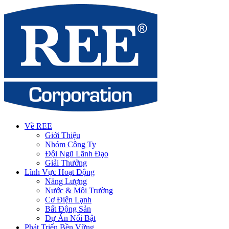
Về REE
Giới Thiệu
Nhóm Công Ty
Đội Ngũ Lãnh Đạo
Giải Thưởng
Lĩnh Vực Hoạt Động
Năng Lượng
Nước & Môi Trường
Cơ Điện Lạnh
Bất Động Sản
Dự Án Nổi Bật
Phát Triển Bền Vững