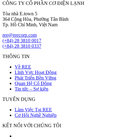
CÔNG TY CỔ PHẦN CƠ ĐIỆN LẠNH
Tòa nhà E.town 5
364 Cộng Hòa, Phường Tân Bình
Tp. Hồ Chí Minh, Việt Nam
ree@reecorp.com
(+84) 28 3810 0017
(+84) 28 3810 0337
THÔNG TIN
Về REE
Lĩnh Vực Hoạt Động
Phát Triển Bền Vững
Quan Hệ Cổ Đông
Tin tức – Sự kiện
TUYỂN DỤNG
Làm Việc Tại REE
Cơ Hội Nghề Nghiệp
KẾT NỐI VỚI CHÚNG TÔI