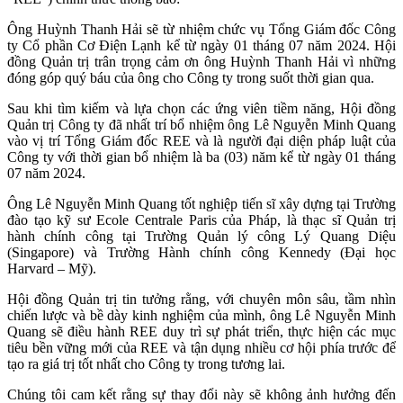
Ông Huỳnh Thanh Hải sẽ từ nhiệm chức vụ Tổng Giám đốc Công
ty Cổ phần Cơ Điện Lạnh kể từ ngày 01 tháng 07 năm 2024. Hội
đồng Quản trị trân trọng cảm ơn ông Huỳnh Thanh Hải vì những
đóng góp quý báu của ông cho Công ty trong suốt thời gian qua.
Sau khi tìm kiếm và lựa chọn các ứng viên tiềm năng, Hội đồng
Quản trị Công ty đã nhất trí bổ nhiệm ông Lê Nguyễn Minh Quang
vào vị trí Tổng Giám đốc REE và là người đại diện pháp luật của
Công ty với thời gian bổ nhiệm là ba (03) năm kể từ ngày 01 tháng
07 năm 2024.
Ông Lê Nguyễn Minh Quang tốt nghiệp tiến sĩ xây dựng tại Trường
đào tạo kỹ sư Ecole Centrale Paris của Pháp, là thạc sĩ Quản trị
hành chính công tại Trường Quản lý công Lý Quang Diệu
(Singapore) và Trường Hành chính công Kennedy (Đại học
Harvard – Mỹ).
Hội đồng Quản trị tin tưởng rằng, với chuyên môn sâu, tầm nhìn
chiến lược và bề dày kinh nghiệm của mình, ông Lê Nguyễn Minh
Quang sẽ điều hành REE duy trì sự phát triển, thực hiện các mục
tiêu bền vững mới của REE và tận dụng nhiều cơ hội phía trước để
tạo ra giá trị tốt nhất cho Công ty trong tương lai.
Chúng tôi cam kết rằng sự thay đổi này sẽ không ảnh hưởng đến